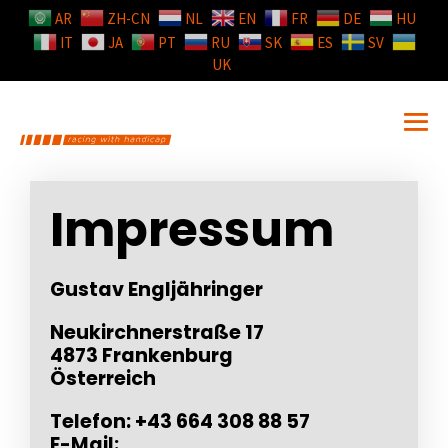
AR
ZH-CN
NL
EN
FR
DE
HU
IT
JA
PT
RU
SK
ES
SV
UK
Impressum
Gustav Engljähringer
Neukirchnerstraße 17
4873 Frankenburg
Österreich
Telefon: +43 664 308 88 57
E-Mail: