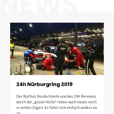
NEWS
24h Nürburgring 2019
Der Mythos Nordschleife und des 24h Rennens
A
durch die „grüne Hölle“ leben auch heute noch
s
in vollen Zügen. Es fühlt sich einfach anders an
e
zu…
u