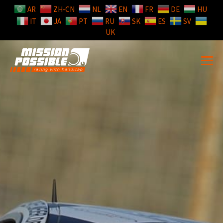
AR
ZH-CN
NL
EN
FR
DE
HU
IT
JA
PT
RU
SK
ES
SV
UK