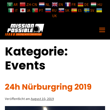
AR
ZH-CN
NL
EN
FR
DE
HU
IT
JA
PT
RU
SK
ES
SV
UK
Kategorie:
Events
24h Nürburgring 2019
Veröffentlicht am
August 10, 2019