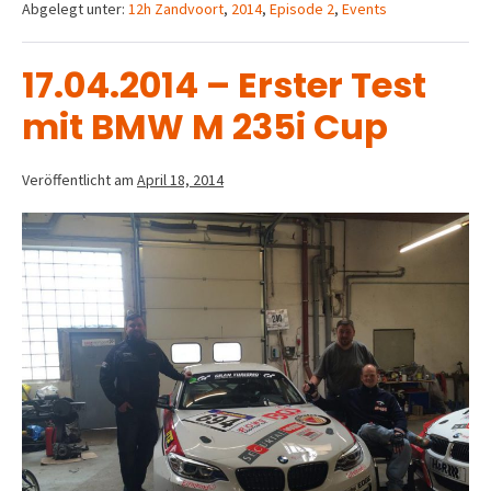
Abgelegt unter:
12h Zandvoort
,
2014
,
Episode 2
,
Events
17.04.2014 – Erster Test
mit BMW M 235i Cup
Veröffentlicht am
April 18, 2014