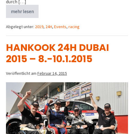
durch […]
mehr lesen
Abgelegt unter:
2019
,
24H
,
Events
,
racing
HANKOOK 24H DUBAI
2015 – 8.-10.1.2015
Veröffentlicht am
Februar 14, 2015