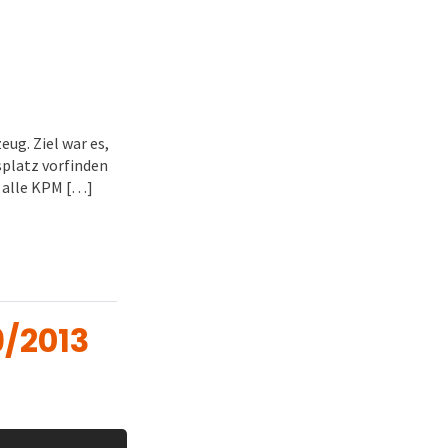
ug. Ziel war es,
splatz vorfinden
– alle KPM […]
9/2013