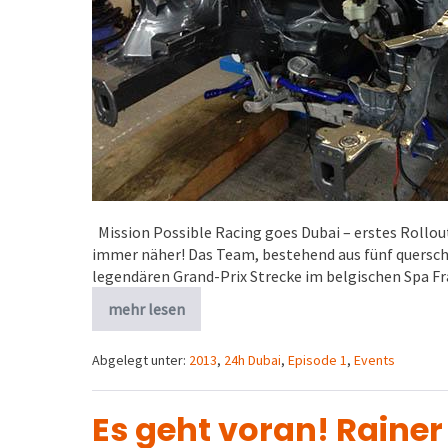
Mission Possible Racing goes Dubai – erstes Rollo
immer näher! Das Team, bestehend aus fünf quersc
legendären Grand-Prix Strecke im belgischen Spa 
mehr lesen
Abgelegt unter:
2013
,
24h Dubai
,
Episode 1
,
Events
Es geht voran! Rainer