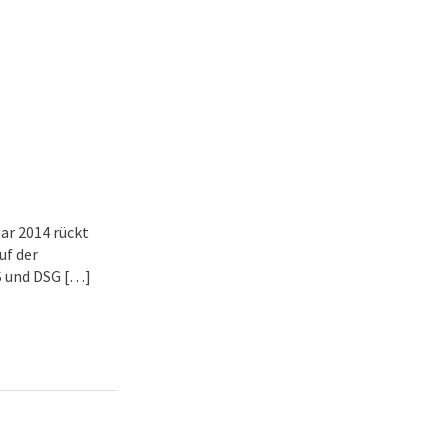
ar 2014 rückt
uf der
S und DSG […]