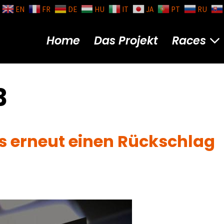
EN
FR
DE
HU
IT
JA
PT
RU
Home
Das Projekt
Races
3
s erneut einen Rückschlag