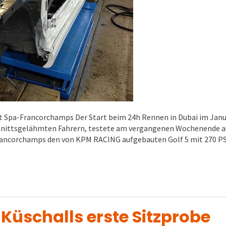
ut Spa-Francorchamps Der Start beim 24h Rennen in Dubai im Janu
hnittsgelähmten Fahrern, testete am vergangenen Wochenende a
Francorchamps den von KPM RACING aufgebauten Golf 5 mit 270 P
 Küschalls erste Sitzprobe