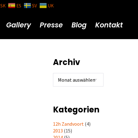
SK
ES
SV
UK
Gallery
Presse
Blog
Kontakt
Archiv
Kategorien
12h Zandvoort
(4)
2013
(15)
2014
(5)