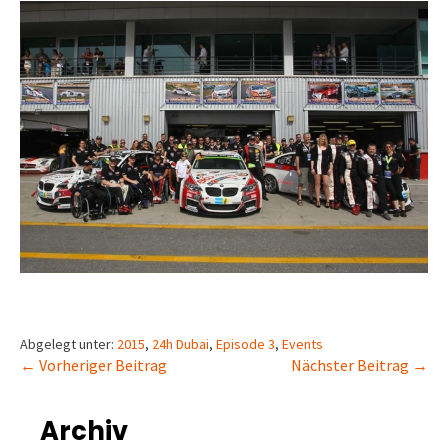
Abgelegt unter:
2015
,
24h Dubai
,
Episode 3
,
Events
← Vorheriger Beitrag
Nächster Beitrag →
Archiv