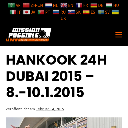
AR
ZH-CN
NL
EN
FR
DE
HU
IT
JA
PT
RU
SK
ES
SV
UK
HANKOOK 24H
DUBAI 2015 –
8.-10.1.2015
Veröffentlicht am
Februar 14, 2015