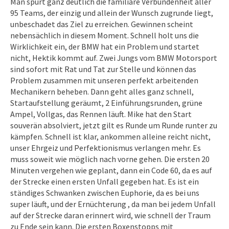
Man spürt ganz deutlich die familiäre Verbundenheit aller
95 Teams, der einzig und allein der Wunsch zugrunde liegt,
unbeschadet das Ziel zu erreichen. Gewinnen scheint
nebensächlich in diesem Moment. Schnell holt uns die
Wirklichkeit ein, der BMW hat ein Problem und startet
nicht, Hektik kommt auf. Zwei Jungs vom BMW Motorsport
sind sofort mit Rat und Tat zur Stelle und können das
Problem zusammen mit unseren perfekt arbeitenden
Mechanikern beheben. Dann geht alles ganz schnell,
Startaufstellung geräumt, 2 Einführungsrunden, grüne
Ampel, Vollgas, das Rennen läuft. Mike hat den Start
souverän absolviert, jetzt gilt es Runde um Runde runter zu
kämpfen. Schnell ist klar, ankommen alleine reicht nicht,
unser Ehrgeiz und Perfektionismus verlangen mehr. Es
muss soweit wie möglich nach vorne gehen. Die ersten 20
Minuten vergehen wie geplant, dann ein Code 60, da es auf
der Strecke einen ersten Unfall gegeben hat. Es ist ein
ständiges Schwanken zwischen Euphorie, da es bei uns
super läuft, und der Ernüchterung , da man bei jedem Unfall
auf der Strecke daran erinnert wird, wie schnell der Traum
zu Ende sein kann. Die ersten Boxenstopps mit