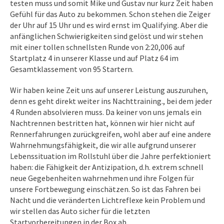
testen muss und somit Mike und Gustav nur kurz Zeit haben
Gefühl für das Auto zu bekommen. Schon stehen die Zeiger
der Uhr auf 15 Uhr und es wird ernst im Qualifying. Aber die
anfänglichen Schwierigkeiten sind gelöst und wir stehen
mit einer tollen schnellsten Runde von 2:20,006 auf
Startplatz 4 in unserer Klasse und auf Platz 64 im
Gesamtklassement von 95 Startern.
Wir haben keine Zeit uns auf unserer Leistung auszuruhen,
denn es geht direkt weiter ins Nachttraining., bei dem jeder
4 Runden absolvieren muss. Da keiner von uns jemals ein
Nachtrennen bestritten hat, können wir hier nicht auf
Rennerfahrungen zurückgreifen, wohl aber auf eine andere
Wahrnehmungsfähigkeit, die wir alle aufgrund unserer
Lebenssituation im Rollstuhl über die Jahre perfektioniert
haben: die Fähigkeit der Antizipation, d.h. extrem schnell
neue Gegebenheiten wahrnehmen und ihre Folgen für
unsere Fortbewegung einschätzen. So ist das Fahren bei
Nacht und die veränderten Lichtreflexe kein Problem und
wir stellen das Auto sicher für die letzten
Startvorbereitungen in der Box ab.